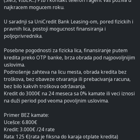
(SMS, VIBER...) PIB i kontakt telefon i agent Vas poziva u
najkracem mogucem roku.
U saradnji sa UniCredit Bank Leasing-om, pored fizickih i
pravnih lica, postoji mogucnost finansiranja i
poljoprivrednika.
Posebne pogodnosti za fizicka lica, finansiranje putem
kredita preko OTP banke, brza obrada pod najpovoljnijim
uslovima.
Podnošenje zahteva na licu mesta, obrada kredita bez
troškova, bez obaveze otvaranja ili prebacivanja racuna,
bez bilo kakvih troškova održavanja.
Kredit do 3000€ na 24 meseca sa 0% kamate ili veci iznosi
na duži period pod veoma povoljnim uslovima.
Primer BEZ kamate:
Ucešce: 6.800€
Kredit: 3.000€ /24 rate
Rata: 125 €(rata je fiksna do karaja otplate kredita)