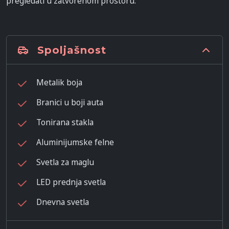
pregledati u zatvorenom prostoru.
Spoljašnost
Metalik boja
Branici u boji auta
Tonirana stakla
Aluminijumske felne
Svetla za maglu
LED prednja svetla
Dnevna svetla