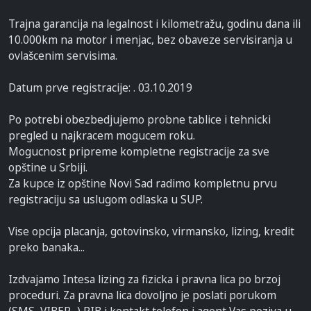
Trajna garancija na legalnost i kilometražu, godinu dana ili
10.000km na motor i menjac, bez obaveze servisiranja u
ovlašcenim servisima.
Datum prve registracije: . 03.10.2019
Po potrebi obezbedjujemo probne tablice i tehnicki
pregled u najkracem mogucem roku.
Mogucnost pripreme kompletne registracije za sve
opštine u Srbiji.
Za kupce iz opštine Novi Sad radimo kompletnu prvu
registraciju sa uslugom odlaska u SUP.
Vise opcija placanja, gotovinsko, virmansko, lizing, kredit
preko banaka...
Izdvajamo Intesa lizing za fizicka i pravna lica po brzoj
proceduri. Za pravna lica dovoljno je poslati porukom