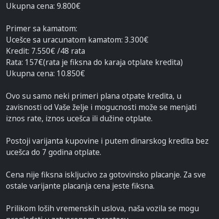
Ukupna cena: 9.800€
Primer sa kamatom:
Ucešce sa uracunatom kamatom: 3.300€
Kredit: 7.550€ /48 rata
Rata: 157€(rata je fiksna do karaja otplate kredita)
Ukupna cena: 10.850€
Ovo su samo neki primeri plana otpate kredita, u
zavisnosti od Vaše želje i mogucnosti može se menjati
iznos rate, iznos ucešca ili dužine otplate.
Postoji varijanta kupovine i putem dinarskog kredita bez
ucešca do 7 godina otplate.
Cena nije fiksna iskljucivo za gotovinsko placanje. Za sve
ostale varijante placanja cena jeste fiksna.
Prilikom loših vremenskih uslova, naša vozila se mogu