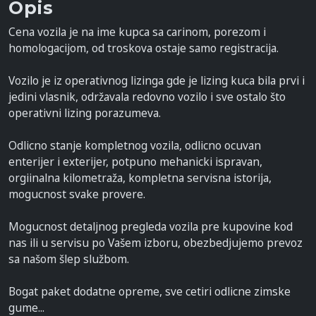
Opis
Cena vozila je na ime kupca sa carinom, porezom i
homologacijom, od troskova ostaje samo registracija.
Vozilo je iz operativnog lizinga gde je lizing kuca bila prvi i
jedini vlasnik, održavala redovno vozilo i sve ostalo što
operativni lizing porazumeva.
Odlicno stanje kompletnog vozila, odlicno ocuvan
enterijer i exterijer, potpuno mehanicki ispravan,
orgiinalna kilometraža, kompletna servisna istorija,
mogucnost svake provere.
Mogucnost detaljnog pregleda vozila pre kupovine kod
nas ili u servisu po Vašem izboru, obezbedjujemo prevoz
sa našom šlep službom.
Bogat paket dodatne opreme, sve cetiri odlicne zimske
gume...