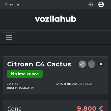
O nama
Citroen C4 Cactus
0
Na ime kupca
ID #:
65
DATUM UNOSA:
08.04.2026
BROJ PREGLEDA:
50
Cena
9.800 €