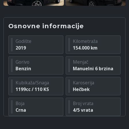
Osnovne informacije
Godište
Kilometraža
2019
154.000 km
Gorivo
Menjač
Benzin
Manuelni 6 brzina
Kubikaža/Snaga
Karoserija
1199cc / 110 KS
Hečbek
Boja
Broj vrata
Crna
4/5 vrata