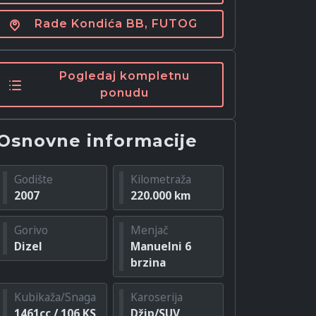
Rade Kondića BB, FUTOG
Pogledaj kompletnu
ponudu
Osnovne informacije
Godište
Kilometraža
2007
220.000 km
Gorivo
Menjač
Dizel
Manuelni 6
brzina
Kubikaža/Snaga
Karoserija
1461cc / 106 KS
Džip/SUV