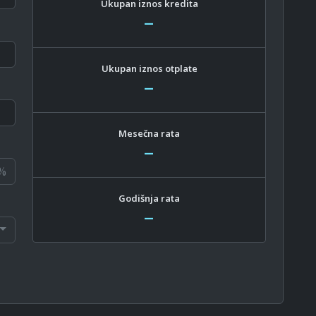
Ukupan iznos kredita
–
Ukupan iznos otplate
–
Mesečna rata
–
%
Godišnja rata
–