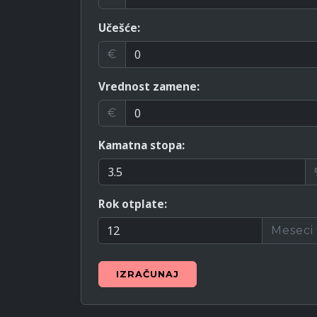
Učešće:
€
Vrednost zamene:
€
Kamatna stopa:
Rok otplate:
Meseci
IZRAČUNAJ