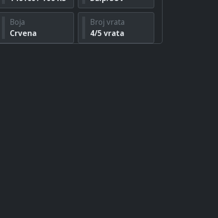
Boja
Broj vrata
Crvena
4/5 vrata