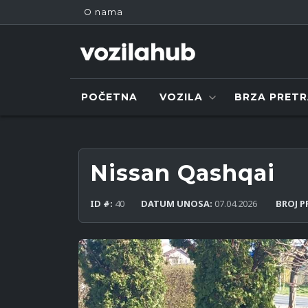
O nama
POČETNA
VOZILA
BRZA PRET
Nissan Qashqai
ID #:
40
DATUM UNOSA:
07.04.2026
BROJ P