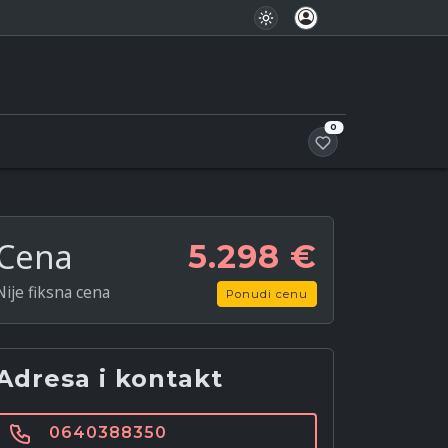
Favoriti
0
Cena
5.298 €
Nije fiksna cena
Ponudi cenu
Adresa i kontakt
0640388350