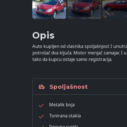
Opis
Auto kupljen od vlasnika spoljašnjost I unut
potrošač dva ključa. Motor menjač zamajac I u
tako da kupcu ostaje samo registracija.
Spoljašnost
Metalik boja
Tonirana stakla
Dnevna svetla