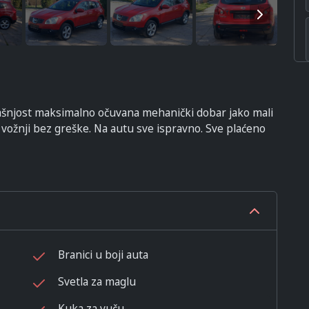
rašnjost maksimalno očuvana mehanički dobar jako mali
 vožnji bez greške. Na autu sve ispravno. Sve plaćeno
Branici u boji auta
Svetla za maglu
Kuka za vuču