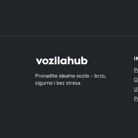
I
P
Pronađite idealno vozilo – brzo,
O
sigurno i bez stresa.
U
P
© 2026. Sva prava zadržana.