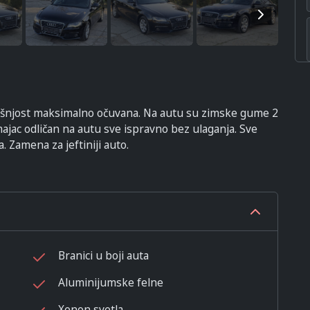
rašnjost maksimalno očuvana. Na autu su zimske gume 2
majac odličan na autu sve ispravno bez ulaganja. Sve
. Zamena za jeftiniji auto.
Branici u boji auta
Aluminijumske felne
Xenon svetla