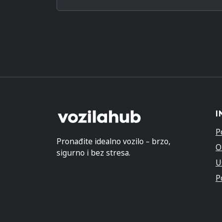
I
P
Pronađite idealno vozilo – brzo,
O
sigurno i bez stresa.
U
P