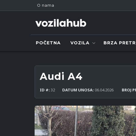
O nama
POČETNA
VOZILA
BRZA PRET
Audi A4
ID #:
32
DATUM UNOSA:
06.04.2026
BROJ P