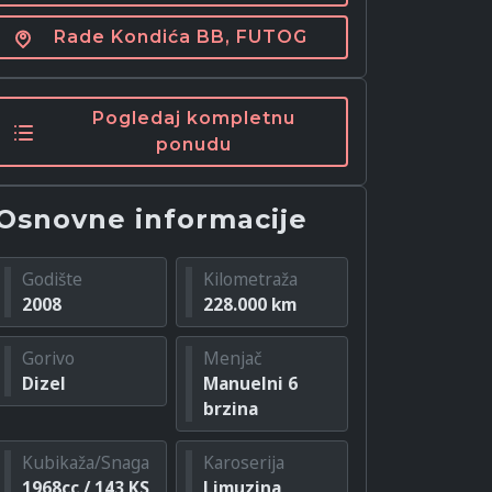
Rade Kondića BB, FUTOG
Pogledaj kompletnu
ponudu
Osnovne informacije
Godište
Kilometraža
2008
228.000 km
Gorivo
Menjač
Dizel
Manuelni 6
brzina
Kubikaža/Snaga
Karoserija
1968cc / 143 KS
Limuzina