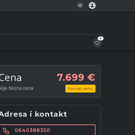
Favoriti
0
Cena
7.699 €
Nije fiksna cena
Ponudi cenu
Adresa i kontakt
0640388350