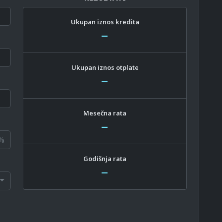
Ukupan iznos kredita
–
Ukupan iznos otplate
–
Mesečna rata
–
%
Godišnja rata
–