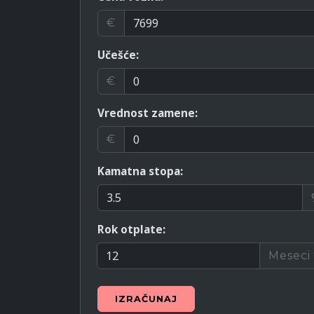
€
Učešće:
€
Vrednost zamene:
€
Kamatna stopa:
Rok otplate:
Meseci
IZRAČUNAJ