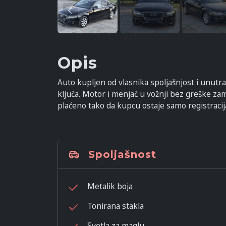
Opis
Auto kupljen od vlasnika spoljašnjost i unut
ključa. Motor i menjač u vožnji bez greške za
plaćeno tako da kupcu ostaje samo registracija
Spoljašnost
Metalik boja
Tonirana stakla
Svetla za maglu