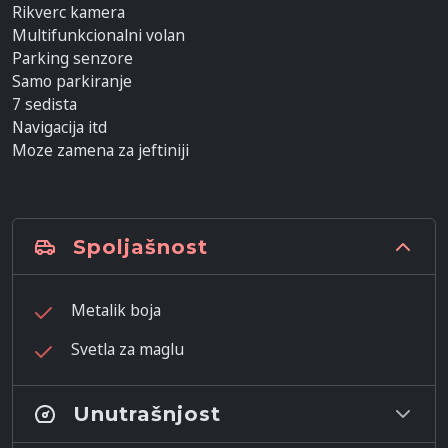
Rikverc kamera
Multifunkcionalni volan
Parking senzore
Samo parkiranje
7 sedista
Navigacija itd
Moze zamena za jeftiniji
Spoljašnost
Metalik boja
Svetla za maglu
Unutrašnjost