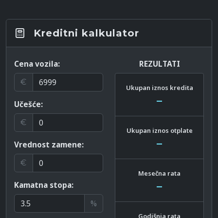
Kreditni kalkulator
Cena vozila:
REZULTATI
€
Ukupan iznos kredita
–
Učešće:
€
Ukupan iznos otplate
–
Vrednost zamene:
€
Mesečna rata
Kamatna stopa:
–
%
Godišnja rata