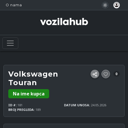
O nama
Volkswagen
0
Touran
Na ime kupca
ID #:
181
DATUM UNOSA:
24.05.2026
BROJ PREGLEDA:
189