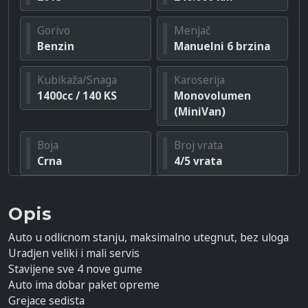
Gorivo
Menjač
Benzin
Manuelni 6 brzina
Kubikaža/Snaga
Karoserija
1400cc / 140 KS
Monovolumen
(MiniVan)
Boja
Broj vrata
Crna
4/5 vrata
Opis
Auto u odlicnom stanju, maksimalno utegnut, bez uloga
Uradjen veliki i mali servis
Stavijene sve 4 nove gume
Auto ima dobar paket opreme
Grejace sedista