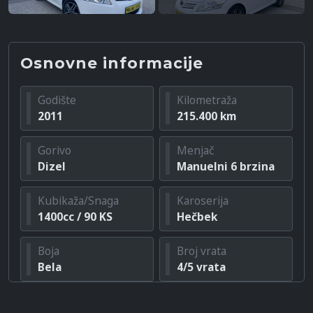
Osnovne informacije
Godište
Kilometraža
2011
215.400 km
Gorivo
Menjač
Dizel
Manuelni 6 brzina
Kubikaža/Snaga
Karoserija
1400cc / 90 KS
Hečbek
Boja
Broj vrata
Bela
4/5 vrata