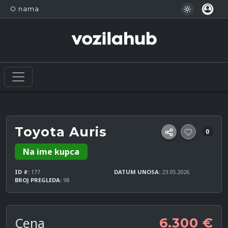
O nama
Toyota Auris
0
Na ime kupca
ID #:
177
DATUM UNOSA:
23.05.2026
BROJ PREGLEDA:
98
Cena
6.300 €