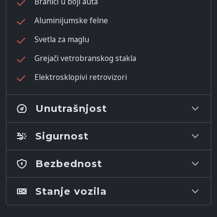
Branici u boji auta
Aluminijumske felne
Svetla za maglu
Grejači vetrobranskog stakla
Elektrosklopivi retrovizori
Unutrašnjost
Sigurnost
Bezbednost
Stanje vozila