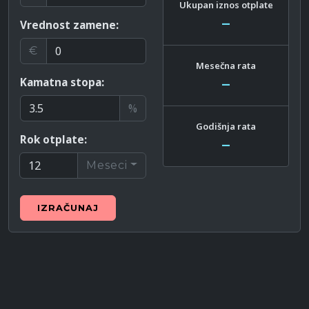
Ukupan iznos otplate
–
Vrednost zamene:
€
Mesečna rata
Kamatna stopa:
–
%
Godišnja rata
Rok otplate:
–
Meseci
IZRAČUNAJ